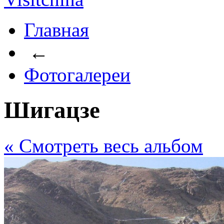
Главная
←
Фотогалереи
Шигацзе
« Cмотреть весь альбом