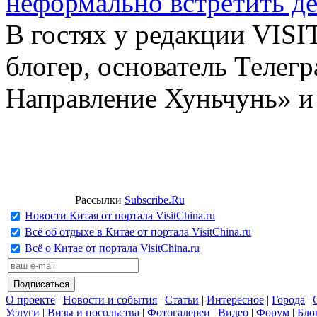
неформально встретить д
В гостях у редакции VIS
блогер, основатель Телег
Направление Хуньчунь» и
Рассылки
Subscribe.Ru
Новости Китая от портала VisitChina.ru
Всё об отдыхе в Китае от портала VisitChina.ru
Всё о Китае от портала VisitChina.ru
О проекте
|
Новости и события
|
Статьи
|
Интересное
|
Города
|
Услуги
|
Визы и посольства
|
Фотогалереи
|
Видео
|
Форум
|
Бло