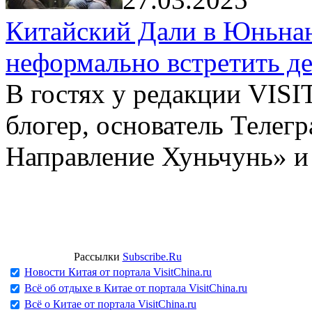
Китайский Дали в Юньнань
неформально встретить д
В гостях у редакции VIS
блогер, основатель Телег
Направление Хуньчунь» и
Рассылки
Subscribe.Ru
Новости Китая от портала VisitChina.ru
Всё об отдыхе в Китае от портала VisitChina.ru
Всё о Китае от портала VisitChina.ru