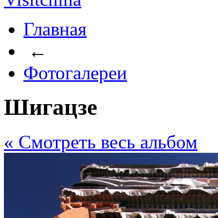
Главная
←
Фотогалереи
Шигацзе
« Cмотреть весь альбом