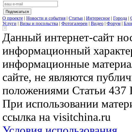
О проекте
|
Новости и события
|
Статьи
|
Интересное
|
Города
|
Услуги
|
Визы и посольства
|
Фотогалереи
|
Видео
|
Форум
|
Бло
Данный интернет-сайт но
информационный характер
информационные материа
сайте, не являются публи
положениями Статьи 437 
При использовании матери
ссылка на visitchina.ru
Условия использования