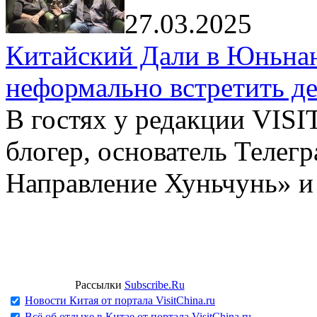
27.03.2025
Китайский Дали в Юньнань
неформально встретить д
В гостях у редакции VIS
блогер, основатель Телег
Направление Хуньчунь» и
Рассылки
Subscribe.Ru
Новости Китая от портала VisitChina.ru
Всё об отдыхе в Китае от портала VisitChina.ru