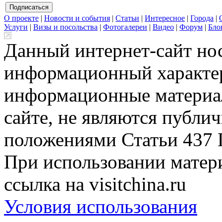
О проекте
|
Новости и события
|
Статьи
|
Интересное
|
Города
|
Услуги
|
Визы и посольства
|
Фотогалереи
|
Видео
|
Форум
|
Бло
Данный интернет-сайт но
информационный характер
информационные материа
сайте, не являются публи
положениями Статьи 437 
При использовании матери
ссылка на visitchina.ru
Условия использования