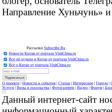
блогер, основатель Телег
Направление Хуньчунь» и
Рассылки
Subscribe.Ru
Новости Китая от портала VisitChina.ru
Всё об отдыхе в Китае от портала VisitChina.ru
Всё о Китае от портала VisitChina.ru
О проекте
|
Новости и события
|
Статьи
|
Интересное
|
Города
|
Услуги
|
Визы и посольства
|
Фотогалереи
|
Видео
|
Форум
|
Бло
Данный интернет-сайт но
информационный характер