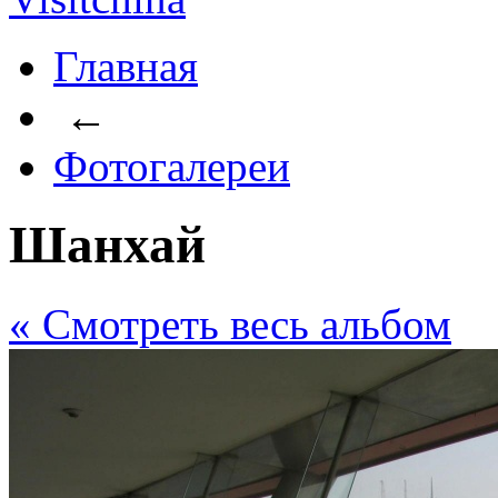
Главная
←
Фотогалереи
Шанхай
« Cмотреть весь альбом