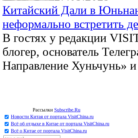
Китайский Дали в Юньнань
неформально встретить д
В гостях у редакции VIS
блогер, основатель Телег
Направление Хуньчунь» и
Рассылки
Subscribe.Ru
Новости Китая от портала VisitChina.ru
Всё об отдыхе в Китае от портала VisitChina.ru
Всё о Китае от портала VisitChina.ru