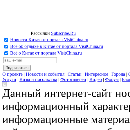
Рассылки
Subscribe.Ru
Новости Китая от портала VisitChina.ru
Всё об отдыхе в Китае от портала VisitChina.ru
Всё о Китае от портала VisitChina.ru
О проекте
|
Новости и события
|
Статьи
|
Интересное
|
Города
|
Услуги
|
Визы и посольства
|
Фотогалереи
|
Видео
|
Форум
|
Бло
Данный интернет-сайт но
информационный характер
информационные материа