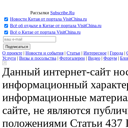
Рассылки
Subscribe.Ru
Новости Китая от портала VisitChina.ru
Всё об отдыхе в Китае от портала VisitChina.ru
Всё о Китае от портала VisitChina.ru
О проекте
|
Новости и события
|
Статьи
|
Интересное
|
Города
|
Услуги
|
Визы и посольства
|
Фотогалереи
|
Видео
|
Форум
|
Бло
Данный интернет-сайт но
информационный характер
информационные материа
сайте, не являются публи
положениями Статьи 437 