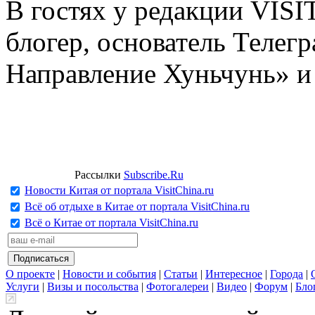
В гостях у редакции VIS
блогер, основатель Телег
Направление Хуньчунь» и
Рассылки
Subscribe.Ru
Новости Китая от портала VisitChina.ru
Всё об отдыхе в Китае от портала VisitChina.ru
Всё о Китае от портала VisitChina.ru
О проекте
|
Новости и события
|
Статьи
|
Интересное
|
Города
|
Услуги
|
Визы и посольства
|
Фотогалереи
|
Видео
|
Форум
|
Бло