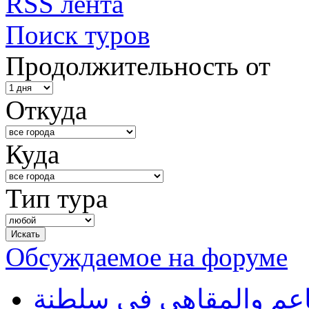
RSS лента
Поиск туров
Продолжительность от
Откуда
Куда
Тип тура
Обсуждаемое на форуме
طاعم والمقاهي في سلطنة