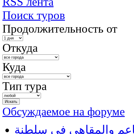
RSS лента
Поиск туров
Продолжительность от
Откуда
Куда
Тип тура
Обсуждаемое на форуме
طاعم والمقاهي في سلطنة