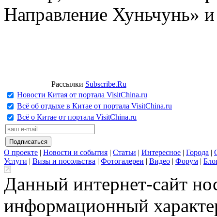
Направление Хуньчунь» и
Рассылки
Subscribe.Ru
Новости Китая от портала VisitChina.ru
Всё об отдыхе в Китае от портала VisitChina.ru
Всё о Китае от портала VisitChina.ru
О проекте
|
Новости и события
|
Статьи
|
Интересное
|
Города
|
Услуги
|
Визы и посольства
|
Фотогалереи
|
Видео
|
Форум
|
Бло
Данный интернет-сайт но
информационный характер