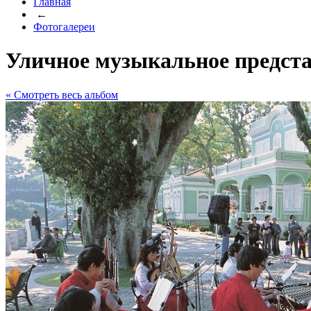
Главная
←
Фотогалереи
Уличное музыкальное предст
« Cмотреть весь альбом