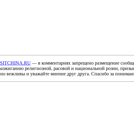
ISITCHINA.RU
— в комментариях запрещено размещение сообщ
разжиганию религиозной, расовой и национальной розни, призы
мно вежливы и уважайте мнение друг друга. Спасибо за пониман