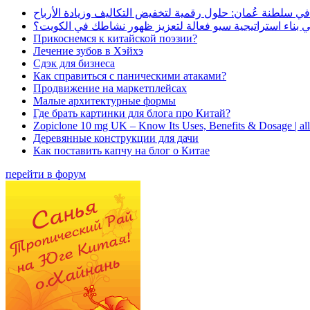
في سلطنة عُمان: حلول رقمية لتخفيض التكاليف وزيادة الأرباح
بناء استراتيجية سيو فعالة لتعزيز ظهور نشاطك في الكويت؟
Прикоснемся к китайской поэзии?
Лечение зубов в Хэйхэ
Сдэк для бизнеса
Как справиться с паническими атаками?
Продвижение на маркетплейсах
Малые архитектурные формы
Где брать картинки для блога про Китай?
Zopiclone 10 mg UK – Know Its Uses, Benefits & Dosage | a
Деревянные конструкции для дачи
Как поставить капчу на блог о Китае
перейти в форум