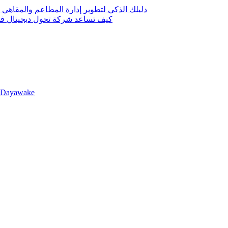
دليلك الذكي لتطوير إدارة المطاعم والمقاهي 
كيف تساعد شركة تحول ديجيتال في 
llDayawake