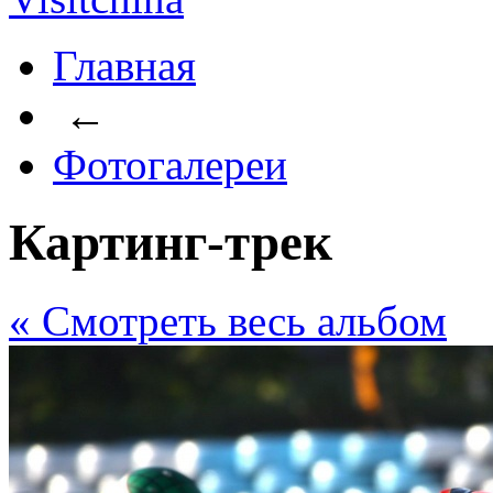
Главная
←
Фотогалереи
Картинг-трек
« Cмотреть весь альбом