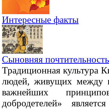
Интересные факты
Сыновняя почтительност
Традиционная культура Ки
людей, живущих между н
важнейших принци
добродетелей» являет