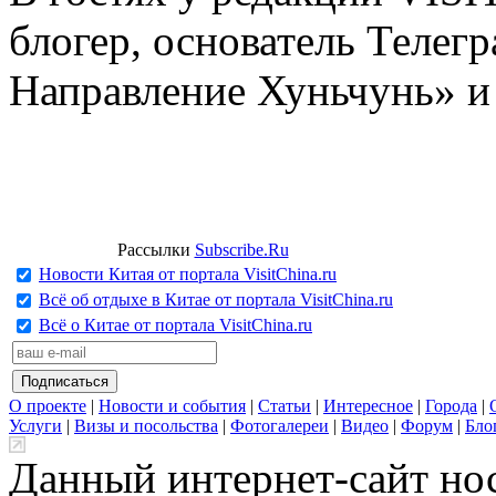
блогер, основатель Телег
Направление Хуньчунь» и
Рассылки
Subscribe.Ru
Новости Китая от портала VisitChina.ru
Всё об отдыхе в Китае от портала VisitChina.ru
Всё о Китае от портала VisitChina.ru
О проекте
|
Новости и события
|
Статьи
|
Интересное
|
Города
|
Услуги
|
Визы и посольства
|
Фотогалереи
|
Видео
|
Форум
|
Бло
Данный интернет-сайт но