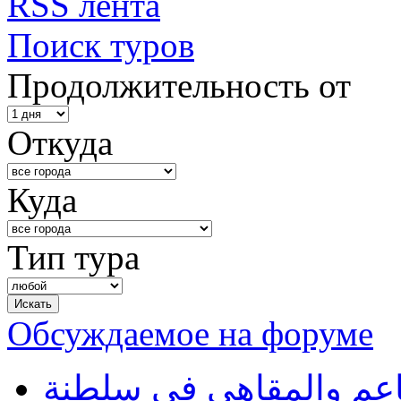
RSS лента
Поиск туров
Продолжительность от
Откуда
Куда
Тип тура
Обсуждаемое на форуме
طاعم والمقاهي في سلطنة