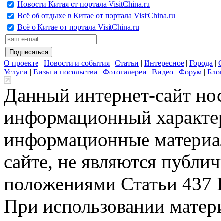
Новости Китая от портала VisitChina.ru
Всё об отдыхе в Китае от портала VisitChina.ru
Всё о Китае от портала VisitChina.ru
О проекте
|
Новости и события
|
Статьи
|
Интересное
|
Города
|
Услуги
|
Визы и посольства
|
Фотогалереи
|
Видео
|
Форум
|
Бло
Данный интернет-сайт но
информационный характер
информационные материа
сайте, не являются публи
положениями Статьи 437 
При использовании матери