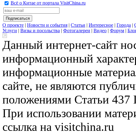
Всё о Китае от портала VisitChina.ru
О проекте
|
Новости и события
|
Статьи
|
Интересное
|
Города
|
Услуги
|
Визы и посольства
|
Фотогалереи
|
Видео
|
Форум
|
Бло
Данный интернет-сайт но
информационный характер
информационные материа
сайте, не являются публи
положениями Статьи 437 
При использовании матери
ссылка на visitchina.ru