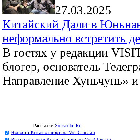
27.03.2025
Китайский Дали в Юньнань
неформально встретить д
В гостях у редакции VIS
блогер, основатель Телег
Направление Хуньчунь» и
Рассылки
Subscribe.Ru
Новости Китая от портала VisitChina.ru
Всё об отдыхе в Китае от портала VisitChina.ru