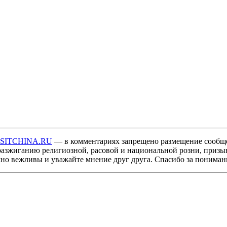
ISITCHINA.RU
— в комментариях запрещено размещение сообщ
разжиганию религиозной, расовой и национальной розни, призы
мно вежливы и уважайте мнение друг друга. Спасибо за пониман