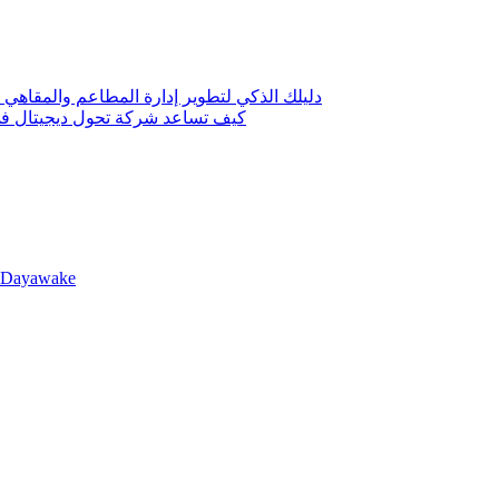
دليلك الذكي لتطوير إدارة المطاعم والمقاهي 
كيف تساعد شركة تحول ديجيتال في 
llDayawake