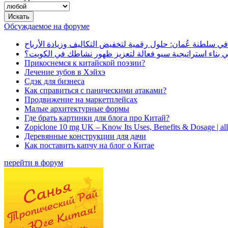
Обсуждаемое на форуме
في سلطنة عُمان: حلول رقمية لتخفيض التكاليف وزيادة الأرباح
بناء استراتيجية سيو فعالة لتعزيز ظهور نشاطك في الكويت؟
Прикоснемся к китайской поэзии?
Лечение зубов в Хэйхэ
Сдэк для бизнеса
Как справиться с паническими атаками?
Продвижение на маркетплейсах
Малые архитектурные формы
Где брать картинки для блога про Китай?
Zopiclone 10 mg UK – Know Its Uses, Benefits & Dosage | a
Деревянные конструкции для дачи
Как поставить капчу на блог о Китае
перейти в форум