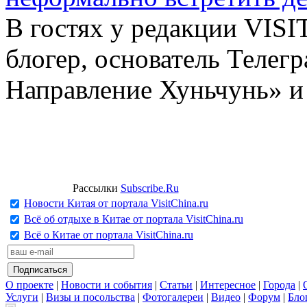
В гостях у редакции VIS
блогер, основатель Телег
Направление Хуньчунь» и
Рассылки
Subscribe.Ru
Новости Китая от портала VisitChina.ru
Всё об отдыхе в Китае от портала VisitChina.ru
Всё о Китае от портала VisitChina.ru
О проекте
|
Новости и события
|
Статьи
|
Интересное
|
Города
|
Услуги
|
Визы и посольства
|
Фотогалереи
|
Видео
|
Форум
|
Бло