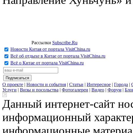
Рассылки
Subscribe.Ru
Новости Китая от портала VisitChina.ru
Всё об отдыхе в Китае от портала VisitChina.ru
Всё о Китае от портала VisitChina.ru
О проекте
|
Новости и события
|
Статьи
|
Интересное
|
Города
|
Услуги
|
Визы и посольства
|
Фотогалереи
|
Видео
|
Форум
|
Бло
Данный интернет-сайт но
информационный характер
информационные материа