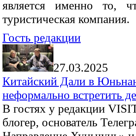
является именно то, ч
туристическая компания.
Гость редакции
27.03.2025
Китайский Дали в Юньнань
неформально встретить д
В гостях у редакции VIS
блогер, основатель Телег
Направление Хуньчунь» и