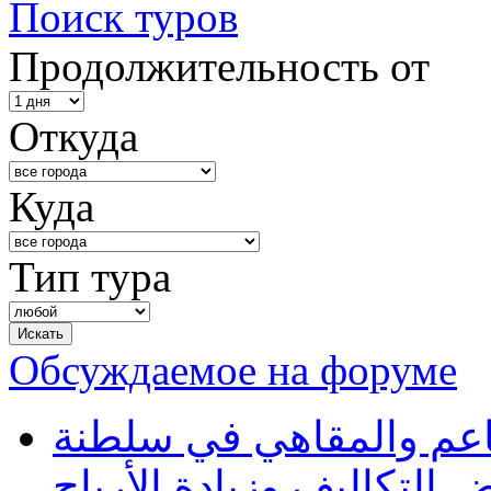
Поиск туров
Продолжительность от
Откуда
Куда
Тип тура
Обсуждаемое на форуме
طاعم والمقاهي في سلطنة
 التكاليف وزيادة الأرباح