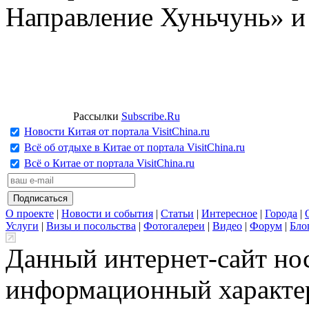
Направление Хуньчунь» и
Рассылки
Subscribe.Ru
Новости Китая от портала VisitChina.ru
Всё об отдыхе в Китае от портала VisitChina.ru
Всё о Китае от портала VisitChina.ru
О проекте
|
Новости и события
|
Статьи
|
Интересное
|
Города
|
Услуги
|
Визы и посольства
|
Фотогалереи
|
Видео
|
Форум
|
Бло
Данный интернет-сайт но
информационный характер