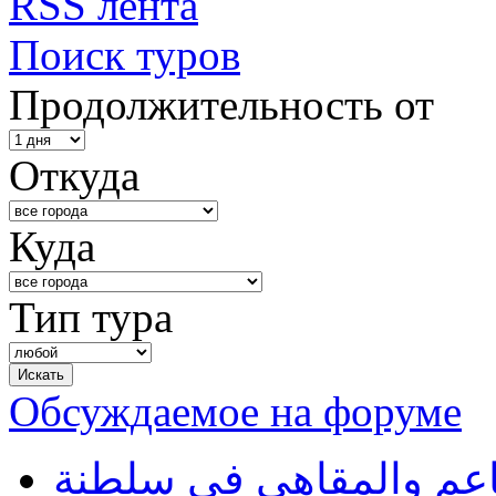
RSS лента
Поиск туров
Продолжительность от
Откуда
Куда
Тип тура
Обсуждаемое на форуме
طاعم والمقاهي في سلطنة