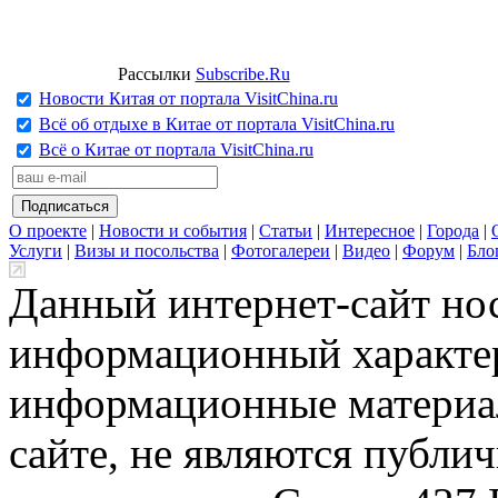
Рассылки
Subscribe.Ru
Новости Китая от портала VisitChina.ru
Всё об отдыхе в Китае от портала VisitChina.ru
Всё о Китае от портала VisitChina.ru
О проекте
|
Новости и события
|
Статьи
|
Интересное
|
Города
|
Услуги
|
Визы и посольства
|
Фотогалереи
|
Видео
|
Форум
|
Бло
Данный интернет-сайт но
информационный характер
информационные материа
сайте, не являются публи