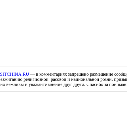
ISITCHINA.RU
— в комментариях запрещено размещение сообщ
разжиганию религиозной, расовой и национальной розни, призы
мно вежливы и уважайте мнение друг друга. Спасибо за пониман