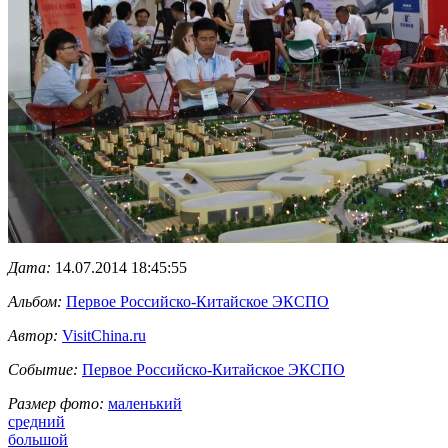
Дата:
14.07.2014 18:45:55
Альбом:
Первое Российско-Китайское ЭКСПО
Автор:
VisitChina.ru
Событие:
Первое Российско-Китайское ЭКСПО
Размер фото:
маленький
средний
большой