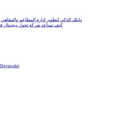
دليلك الذكي لتطوير إدارة المطاعم والمقاهي 
كيف تساعد شركة تحول ديجيتال في 
llDayawake