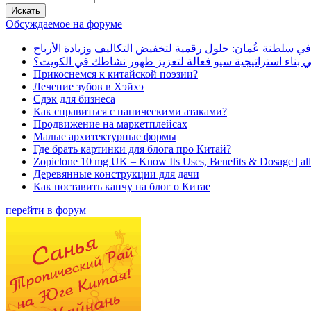
Обсуждаемое на форуме
في سلطنة عُمان: حلول رقمية لتخفيض التكاليف وزيادة الأرباح
بناء استراتيجية سيو فعالة لتعزيز ظهور نشاطك في الكويت؟
Прикоснемся к китайской поэзии?
Лечение зубов в Хэйхэ
Сдэк для бизнеса
Как справиться с паническими атаками?
Продвижение на маркетплейсах
Малые архитектурные формы
Где брать картинки для блога про Китай?
Zopiclone 10 mg UK – Know Its Uses, Benefits & Dosage | a
Деревянные конструкции для дачи
Как поставить капчу на блог о Китае
перейти в форум