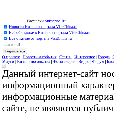
Рассылки
Subscribe.Ru
Новости Китая от портала VisitChina.ru
Всё об отдыхе в Китае от портала VisitChina.ru
Всё о Китае от портала VisitChina.ru
О проекте
|
Новости и события
|
Статьи
|
Интересное
|
Города
|
Услуги
|
Визы и посольства
|
Фотогалереи
|
Видео
|
Форум
|
Бло
Данный интернет-сайт но
информационный характер
информационные материа
сайте, не являются публи