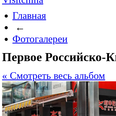
Главная
←
Фотогалереи
Первое Российско-
« Cмотреть весь альбом