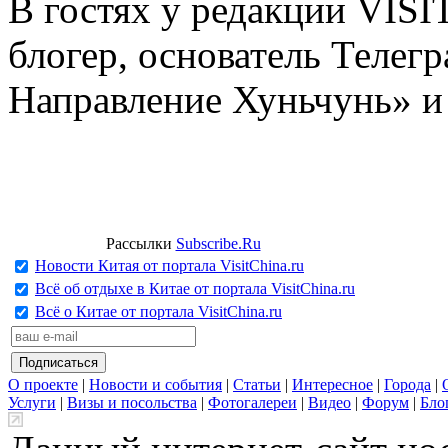
В гостях у редакции VIS
блогер, основатель Телег
Направление Хуньчунь» и
Рассылки
Subscribe.Ru
Новости Китая от портала VisitChina.ru
Всё об отдыхе в Китае от портала VisitChina.ru
Всё о Китае от портала VisitChina.ru
О проекте
|
Новости и события
|
Статьи
|
Интересное
|
Города
|
Услуги
|
Визы и посольства
|
Фотогалереи
|
Видео
|
Форум
|
Бло