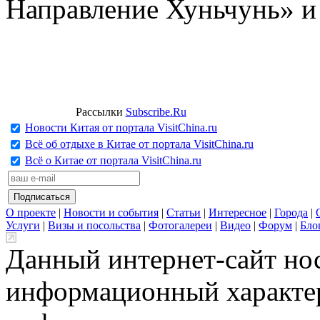
Направление Хуньчунь» и
Рассылки
Subscribe.Ru
Новости Китая от портала VisitChina.ru
Всё об отдыхе в Китае от портала VisitChina.ru
Всё о Китае от портала VisitChina.ru
О проекте
|
Новости и события
|
Статьи
|
Интересное
|
Города
|
Услуги
|
Визы и посольства
|
Фотогалереи
|
Видео
|
Форум
|
Бло
Данный интернет-сайт но
информационный характер