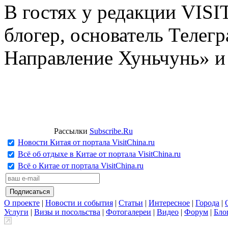
В гостях у редакции VIS
блогер, основатель Телег
Направление Хуньчунь» и
Рассылки
Subscribe.Ru
Новости Китая от портала VisitChina.ru
Всё об отдыхе в Китае от портала VisitChina.ru
Всё о Китае от портала VisitChina.ru
О проекте
|
Новости и события
|
Статьи
|
Интересное
|
Города
|
Услуги
|
Визы и посольства
|
Фотогалереи
|
Видео
|
Форум
|
Бло