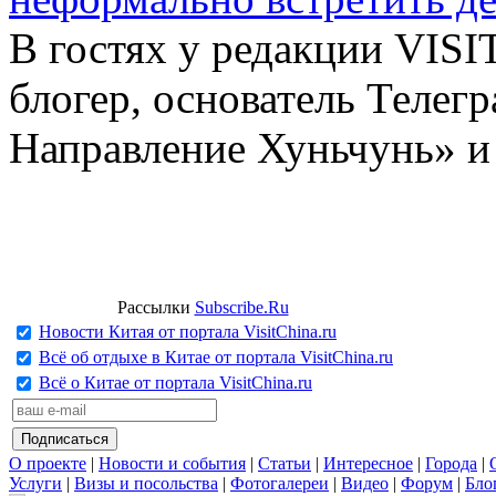
В гостях у редакции VIS
блогер, основатель Телег
Направление Хуньчунь» и
Рассылки
Subscribe.Ru
Новости Китая от портала VisitChina.ru
Всё об отдыхе в Китае от портала VisitChina.ru
Всё о Китае от портала VisitChina.ru
О проекте
|
Новости и события
|
Статьи
|
Интересное
|
Города
|
Услуги
|
Визы и посольства
|
Фотогалереи
|
Видео
|
Форум
|
Бло