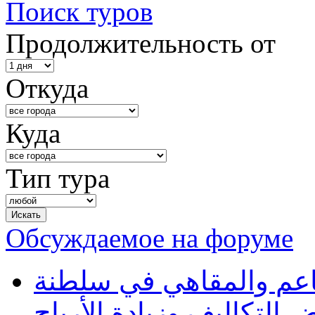
Поиск туров
Продолжительность от
Откуда
Куда
Тип тура
Обсуждаемое на форуме
طاعم والمقاهي في سلطنة
 التكاليف وزيادة الأرباح