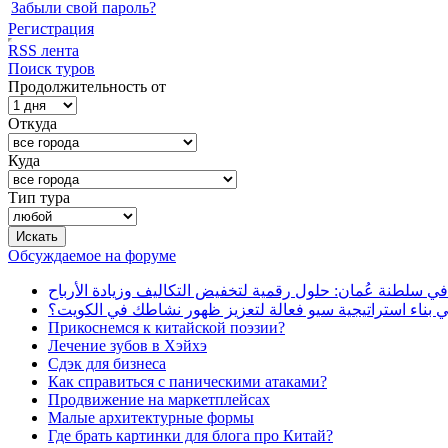
Забыли свой пароль?
Регистрация
RSS лента
Поиск туров
Продолжительность от
Откуда
Куда
Тип тура
Обсуждаемое на форуме
في سلطنة عُمان: حلول رقمية لتخفيض التكاليف وزيادة الأرباح
بناء استراتيجية سيو فعالة لتعزيز ظهور نشاطك في الكويت؟
Прикоснемся к китайской поэзии?
Лечение зубов в Хэйхэ
Сдэк для бизнеса
Как справиться с паническими атаками?
Продвижение на маркетплейсах
Малые архитектурные формы
Где брать картинки для блога про Китай?