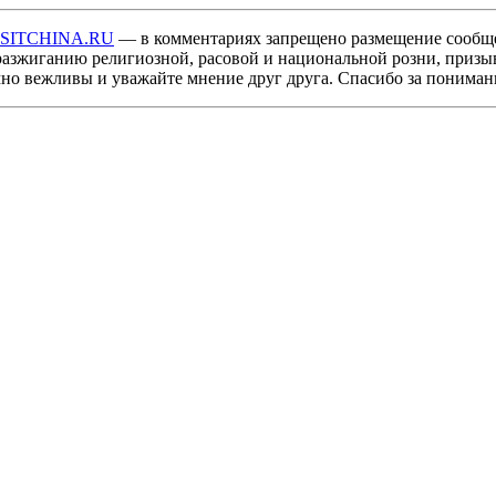
ISITCHINA.RU
— в комментариях запрещено размещение сообщ
разжиганию религиозной, расовой и национальной розни, призы
мно вежливы и уважайте мнение друг друга. Спасибо за пониман