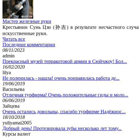
Мастер железные руки
Крестьянин Сунь Цзи (
孙吉
) в результате несчастного случ
искусственные руки.
Читать все
Последние комментарии
08/11/2023
admin
Прекрасный музей терракотовой армии в Сюйчжоу! Бол...
16/02/2020
lilya
Не поленилась - нашла! очень понравилась работа де...
19/06/2019
Васильева
Отличная турфирма! Очень положительные гиды и моло...
06/06/2019
Зайцева
Очень остались довольны, спасибо турфирме Надёжнос...
18/10/2018
yuliyamai2005
Добрый день! Протезировала зубы несколько лет тому...
Курсы валют