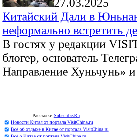
27.03.2025
Китайский Дали в Юньнань
неформально встретить д
В гостях у редакции VIS
блогер, основатель Телег
Направление Хуньчунь» и
Рассылки
Subscribe.Ru
Новости Китая от портала VisitChina.ru
Всё об отдыхе в Китае от портала VisitChina.ru
Всё о Китае от портала VisitChina.ru