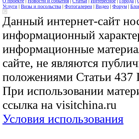
О проекте
|
Новости и события
|
Статьи
|
Интересное
|
Города
|
Услуги
|
Визы и посольства
|
Фотогалереи
|
Видео
|
Форум
|
Бло
Данный интернет-сайт но
информационный характер
информационные материа
сайте, не являются публи
положениями Статьи 437 
При использовании матери
ссылка на visitchina.ru
Условия использования