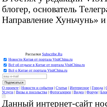
блогер, основатель Телег
Направление Хуньчунь» и
Рассылки
Subscribe.Ru
Новости Китая от портала VisitChina.ru
Всё об отдыхе в Китае от портала VisitChina.ru
Всё о Китае от портала VisitChina.ru
О проекте
|
Новости и события
|
Статьи
|
Интересное
|
Города
|
Услуги
|
Визы и посольства
|
Фотогалереи
|
Видео
|
Форум
|
Бло
Данный интернет-сайт но