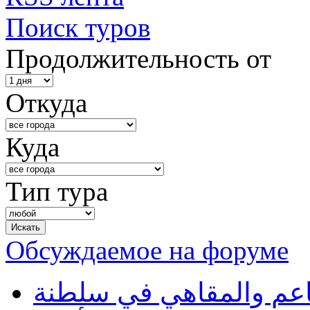
Поиск туров
Продолжительность от
Откуда
Куда
Тип тура
Обсуждаемое на форуме
طاعم والمقاهي في سلطنة