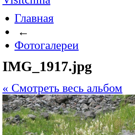
Главная
←
Фотогалереи
IMG_1917.jpg
« Cмотреть весь альбом