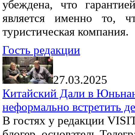
убеждена, что гарантие
является именно то, ч
туристическая компания.
Гость редакции
27.03.2025
Китайский Дали в Юньнань
неформально встретить д
В гостях у редакции VIS
блогер, основатель Телег