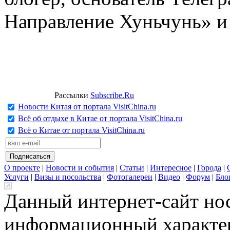
Направление Хуньчунь» и
Рассылки
Subscribe.Ru
Новости Китая от портала VisitChina.ru
Всё об отдыхе в Китае от портала VisitChina.ru
Всё о Китае от портала VisitChina.ru
О проекте
|
Новости и события
|
Статьи
|
Интересное
|
Города
|
Услуги
|
Визы и посольства
|
Фотогалереи
|
Видео
|
Форум
|
Бло
Данный интернет-сайт но
информационный характер