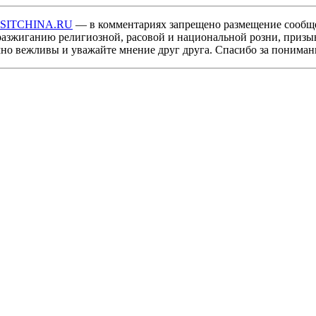
ISITCHINA.RU
— в комментариях запрещено размещение сообщ
разжиганию религиозной, расовой и национальной розни, призы
мно вежливы и уважайте мнение друг друга. Спасибо за пониман