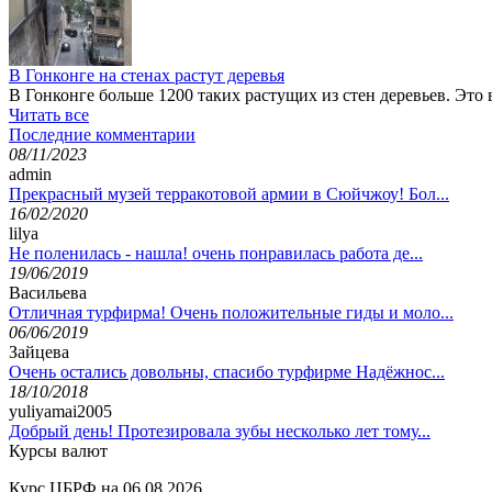
В Гонконге на стенах растут деревья
В Гонконге больше 1200 таких растущих из стен деревьев. Это
Читать все
Последние комментарии
08/11/2023
admin
Прекрасный музей терракотовой армии в Сюйчжоу! Бол...
16/02/2020
lilya
Не поленилась - нашла! очень понравилась работа де...
19/06/2019
Васильева
Отличная турфирма! Очень положительные гиды и моло...
06/06/2019
Зайцева
Очень остались довольны, спасибо турфирме Надёжнос...
18/10/2018
yuliyamai2005
Добрый день! Протезировала зубы несколько лет тому...
Курсы валют
Курс ЦБРФ на 06.08.2026