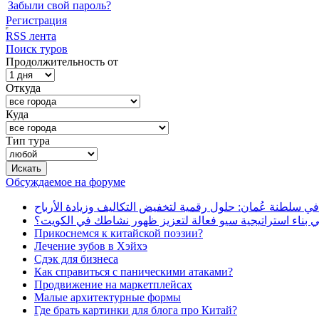
Забыли свой пароль?
Регистрация
RSS лента
Поиск туров
Продолжительность от
Откуда
Куда
Тип тура
Обсуждаемое на форуме
في سلطنة عُمان: حلول رقمية لتخفيض التكاليف وزيادة الأرباح
بناء استراتيجية سيو فعالة لتعزيز ظهور نشاطك في الكويت؟
Прикоснемся к китайской поэзии?
Лечение зубов в Хэйхэ
Сдэк для бизнеса
Как справиться с паническими атаками?
Продвижение на маркетплейсах
Малые архитектурные формы
Где брать картинки для блога про Китай?