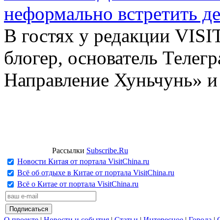
неформально встретить д
В гостях у редакции VIS
блогер, основатель Телег
Направление Хуньчунь» и
Рассылки
Subscribe.Ru
Новости Китая от портала VisitChina.ru
Всё об отдыхе в Китае от портала VisitChina.ru
Всё о Китае от портала VisitChina.ru
О проекте
|
Новости и события
|
Статьи
|
Интересное
|
Города
|