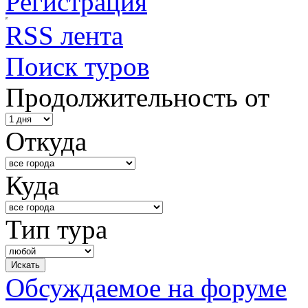
Регистрация
RSS лента
Поиск туров
Продолжительность от
Откуда
Куда
Тип тура
Обсуждаемое на форуме