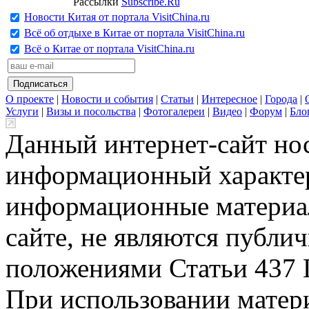
Рассылки
Subscribe.Ru
Новости Китая от портала VisitChina.ru
Всё об отдыхе в Китае от портала VisitChina.ru
Всё о Китае от портала VisitChina.ru
О проекте
|
Новости и события
|
Статьи
|
Интересное
|
Города
|
Услуги
|
Визы и посольства
|
Фотогалереи
|
Видео
|
Форум
|
Бло
Данный интернет-сайт но
информационный характер
информационные материа
сайте, не являются публи
положениями Статьи 437 
При использовании матери