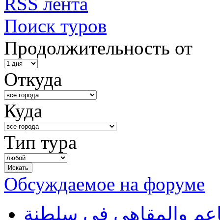
RSS лента
Поиск туров
Продолжительность от
Откуда
Куда
Тип тура
Обсуждаемое на форуме
طاعم والمقاهي في سلطنة