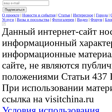
О проекте
|
Новости и события
|
Статьи
|
Интересное
|
Города
|
Услуги
|
Визы и посольства
|
Фотогалереи
|
Видео
|
Форум
|
Бло
Данный интернет-сайт но
информационный характер
информационные материа
сайте, не являются публи
положениями Статьи 437 
При использовании матери
ссылка на visitchina.ru
Условия использования