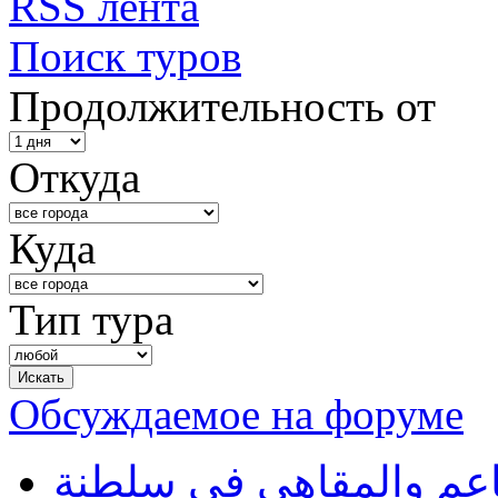
RSS лента
Поиск туров
Продолжительность от
Откуда
Куда
Тип тура
Обсуждаемое на форуме
طاعم والمقاهي في سلطنة