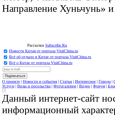
Направление Хуньчунь» и
Рассылки
Subscribe.Ru
Новости Китая от портала VisitChina.ru
Всё об отдыхе в Китае от портала VisitChina.ru
Всё о Китае от портала VisitChina.ru
О проекте
|
Новости и события
|
Статьи
|
Интересное
|
Города
|
Услуги
|
Визы и посольства
|
Фотогалереи
|
Видео
|
Форум
|
Бло
Данный интернет-сайт но
информационный характер