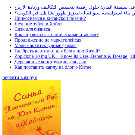
في سلطنة عُمان: حلول رقمية لتخفيض التكاليف وزيادة الأرباح
بناء استراتيجية سيو فعالة لتعزيز ظهور نشاطك في الكويت؟
Прикоснемся к китайской поэзии?
Лечение зубов в Хэйхэ
Сдэк для бизнеса
Как справиться с паническими атаками?
Продвижение на маркетплейсах
Малые архитектурные формы
Где брать картинки для блога про Китай?
Zopiclone 10 mg UK – Know Its Uses, Benefits & Dosage | a
Деревянные конструкции для дачи
Как поставить капчу на блог о Китае
перейти в форум