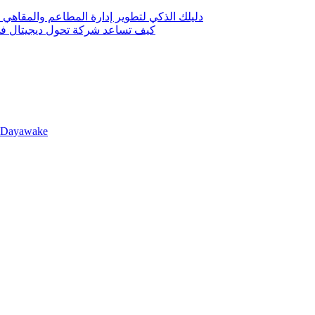
دليلك الذكي لتطوير إدارة المطاعم والمقاهي 
كيف تساعد شركة تحول ديجيتال في 
llDayawake