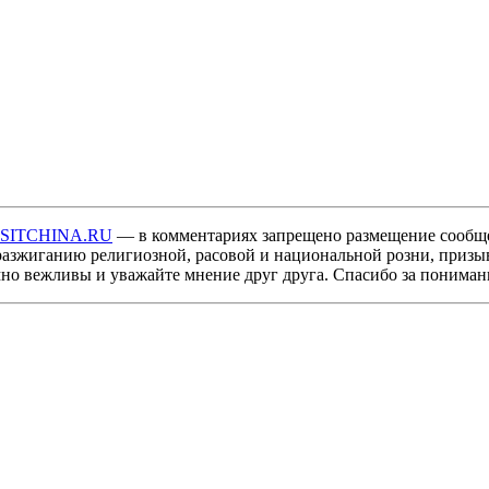
ISITCHINA.RU
— в комментариях запрещено размещение сообщ
разжиганию религиозной, расовой и национальной розни, призы
мно вежливы и уважайте мнение друг друга. Спасибо за пониман