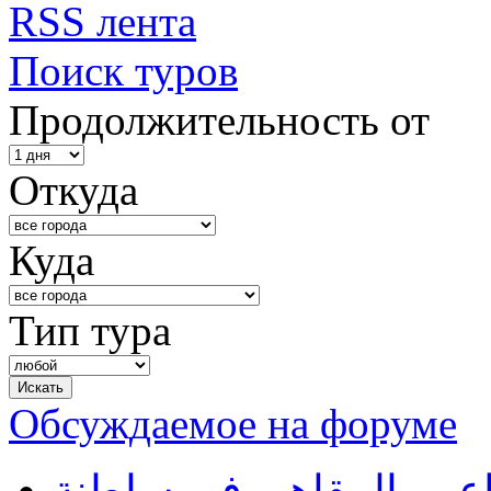
RSS лента
Поиск туров
Продолжительность от
Откуда
Куда
Тип тура
Обсуждаемое на форуме
طاعم والمقاهي في سلطنة