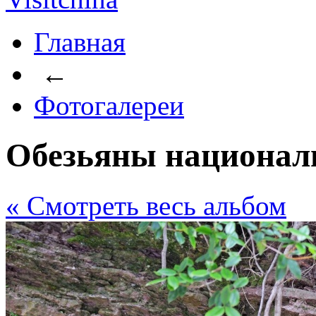
Главная
←
Фотогалереи
Обезьяны национал
« Cмотреть весь альбом