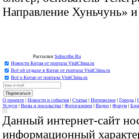
Направление Хуньчунь» и
Рассылки
Subscribe.Ru
Новости Китая от портала VisitChina.ru
Всё об отдыхе в Китае от портала VisitChina.ru
Всё о Китае от портала VisitChina.ru
О проекте
|
Новости и события
|
Статьи
|
Интересное
|
Города
|
Услуги
|
Визы и посольства
|
Фотогалереи
|
Видео
|
Форум
|
Бло
Данный интернет-сайт но
информационный характер