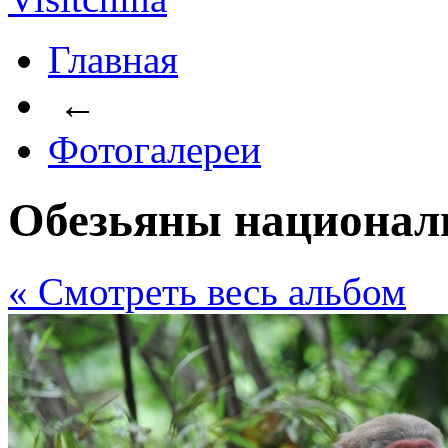
Главная
←
Фотогалереи
Обезьяны национал
« Cмотреть весь альбом