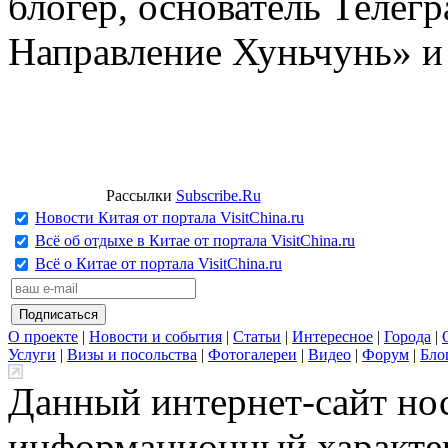
блогер, основатель Телег
Направление Хуньчунь» и
Рассылки
Subscribe.Ru
Новости Китая от портала VisitChina.ru
Всё об отдыхе в Китае от портала VisitChina.ru
Всё о Китае от портала VisitChina.ru
О проекте
|
Новости и события
|
Статьи
|
Интересное
|
Города
|
Услуги
|
Визы и посольства
|
Фотогалереи
|
Видео
|
Форум
|
Бло
Данный интернет-сайт но
информационный характер