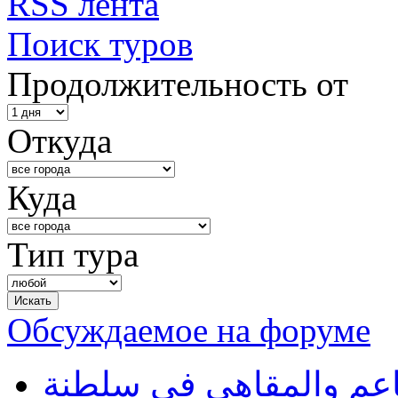
RSS лента
Поиск туров
Продолжительность от
Откуда
Куда
Тип тура
Обсуждаемое на форуме
طاعم والمقاهي في سلطنة