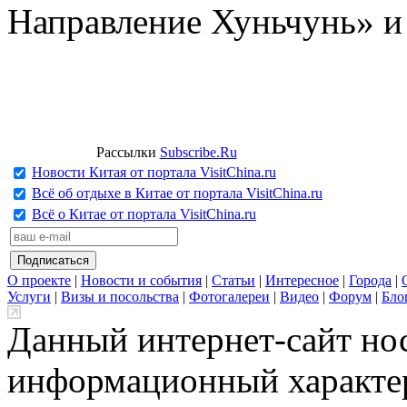
Направление Хуньчунь» и
Рассылки
Subscribe.Ru
Новости Китая от портала VisitChina.ru
Всё об отдыхе в Китае от портала VisitChina.ru
Всё о Китае от портала VisitChina.ru
О проекте
|
Новости и события
|
Статьи
|
Интересное
|
Города
|
Услуги
|
Визы и посольства
|
Фотогалереи
|
Видео
|
Форум
|
Бло
Данный интернет-сайт но
информационный характер