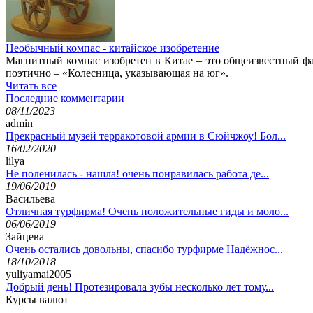
Необычный компас - китайское изобретение
Магнитный компас изобретен в Китае – это общеизвестный фак
поэтично – «Колесница, указывающая на юг».
Читать все
Последние комментарии
08/11/2023
admin
Прекрасный музей терракотовой армии в Сюйчжоу! Бол...
16/02/2020
lilya
Не поленилась - нашла! очень понравилась работа де...
19/06/2019
Васильева
Отличная турфирма! Очень положительные гиды и моло...
06/06/2019
Зайцева
Очень остались довольны, спасибо турфирме Надёжнос...
18/10/2018
yuliyamai2005
Добрый день! Протезировала зубы несколько лет тому...
Курсы валют