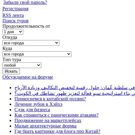
Забыли свой пароль?
Регистрация
RSS лента
Поиск туров
Продолжительность от
Откуда
Куда
Тип тура
Обсуждаемое на форуме
في سلطنة عُمان: حلول رقمية لتخفيض التكاليف وزيادة الأرباح
بناء استراتيجية سيو فعالة لتعزيز ظهور نشاطك في الكويت؟
Прикоснемся к китайской поэзии?
Лечение зубов в Хэйхэ
Сдэк для бизнеса
Как справиться с паническими атаками?
Продвижение на маркетплейсах
Малые архитектурные формы
Где брать картинки для блога про Китай?