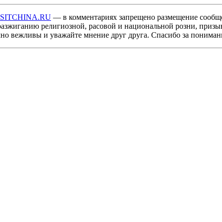
ISITCHINA.RU
— в комментариях запрещено размещение сообщ
разжиганию религиозной, расовой и национальной розни, призы
мно вежливы и уважайте мнение друг друга. Спасибо за пониман