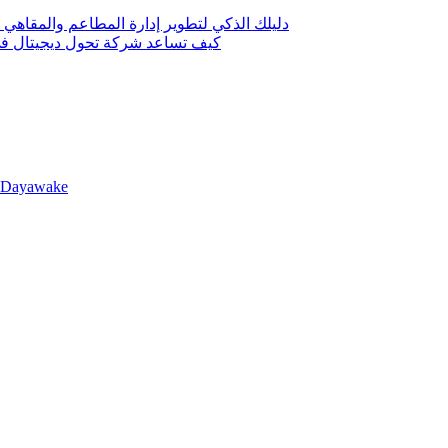
دليلك الذكي لتطوير إدارة المطاعم والمقاهي 
كيف تساعد شركة تحول ديجيتال في 
llDayawake