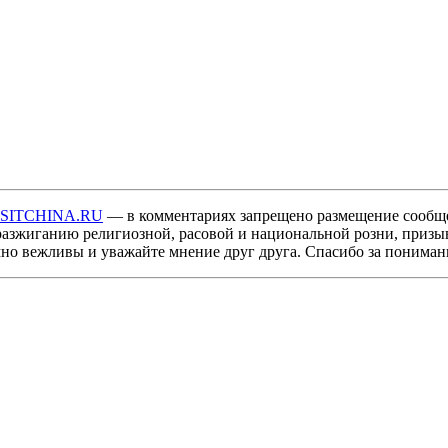
ISITCHINA.RU
— в комментариях запрещено размещение сообщ
разжиганию религиозной, расовой и национальной розни, призы
мно вежливы и уважайте мнение друг друга. Спасибо за пониман