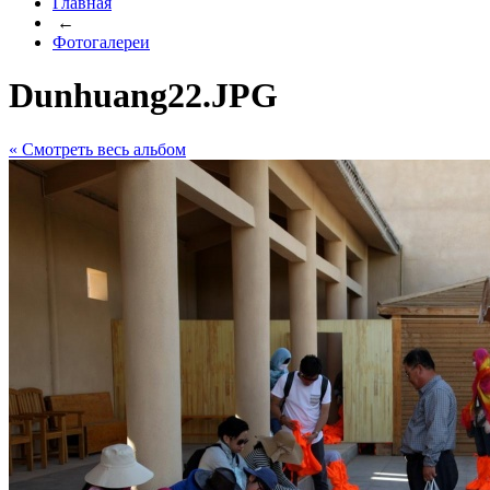
Главная
←
Фотогалереи
Dunhuang22.JPG
« Cмотреть весь альбом