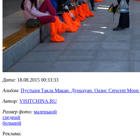
Дата:
18.08.2015 00:33:33
Альбом:
Пустыня Такла Макан. Дуньхуан. Оазис Crescent Moon
Автор:
VISITCHINA.RU
Размер фото:
маленький
средний
большой
Реклама: