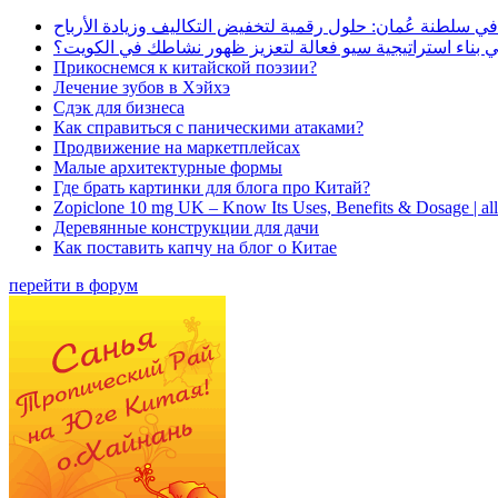
في سلطنة عُمان: حلول رقمية لتخفيض التكاليف وزيادة الأرباح
بناء استراتيجية سيو فعالة لتعزيز ظهور نشاطك في الكويت؟
Прикоснемся к китайской поэзии?
Лечение зубов в Хэйхэ
Сдэк для бизнеса
Как справиться с паническими атаками?
Продвижение на маркетплейсах
Малые архитектурные формы
Где брать картинки для блога про Китай?
Zopiclone 10 mg UK – Know Its Uses, Benefits & Dosage | a
Деревянные конструкции для дачи
Как поставить капчу на блог о Китае
перейти в форум