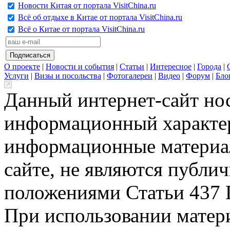
Новости Китая от портала VisitChina.ru
Всё об отдыхе в Китае от портала VisitChina.ru
Всё о Китае от портала VisitChina.ru
О проекте
|
Новости и события
|
Статьи
|
Интересное
|
Города
|
Услуги
|
Визы и посольства
|
Фотогалереи
|
Видео
|
Форум
|
Бло
Данный интернет-сайт но
информационный характер
информационные материа
сайте, не являются публи
положениями Статьи 437 
При использовании матери