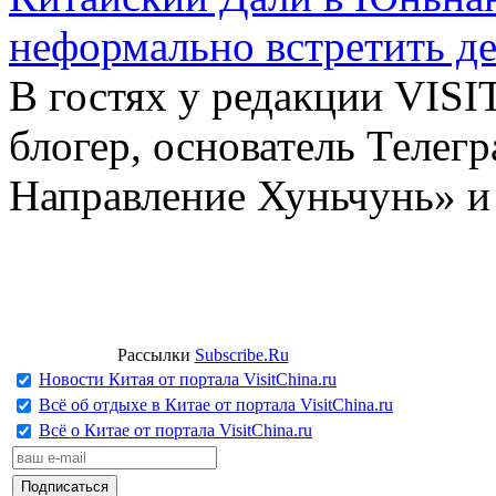
неформально встретить д
В гостях у редакции VIS
блогер, основатель Телег
Направление Хуньчунь» и
Рассылки
Subscribe.Ru
Новости Китая от портала VisitChina.ru
Всё об отдыхе в Китае от портала VisitChina.ru
Всё о Китае от портала VisitChina.ru