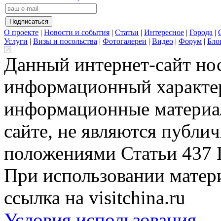
О проекте
|
Новости и события
|
Статьи
|
Интересное
|
Города
|
Услуги
|
Визы и посольства
|
Фотогалереи
|
Видео
|
Форум
|
Бло
Данный интернет-сайт но
информационный характер
информационные материа
сайте, не являются публи
положениями Статьи 437 
При использовании матери
ссылка на visitchina.ru
Условия использования