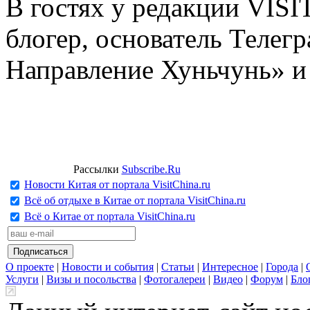
В гостях у редакции VIS
блогер, основатель Телег
Направление Хуньчунь» и
Рассылки
Subscribe.Ru
Новости Китая от портала VisitChina.ru
Всё об отдыхе в Китае от портала VisitChina.ru
Всё о Китае от портала VisitChina.ru
О проекте
|
Новости и события
|
Статьи
|
Интересное
|
Города
|
Услуги
|
Визы и посольства
|
Фотогалереи
|
Видео
|
Форум
|
Бло