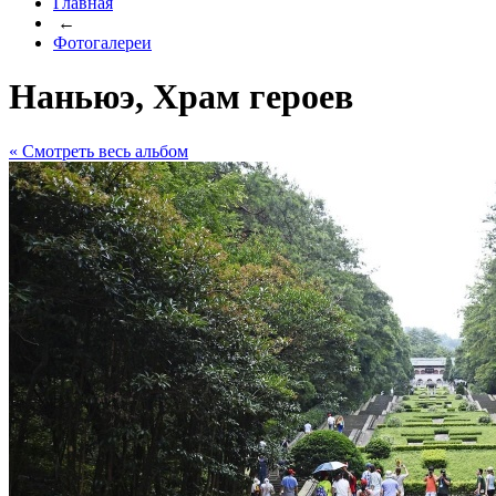
Главная
←
Фотогалереи
Наньюэ, Храм героев
« Cмотреть весь альбом