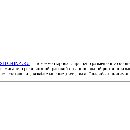
ISITCHINA.RU
— в комментариях запрещено размещение сообщ
разжиганию религиозной, расовой и национальной розни, призы
мно вежливы и уважайте мнение друг друга. Спасибо за пониман