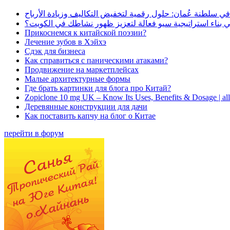
في سلطنة عُمان: حلول رقمية لتخفيض التكاليف وزيادة الأرباح
بناء استراتيجية سيو فعالة لتعزيز ظهور نشاطك في الكويت؟
Прикоснемся к китайской поэзии?
Лечение зубов в Хэйхэ
Сдэк для бизнеса
Как справиться с паническими атаками?
Продвижение на маркетплейсах
Малые архитектурные формы
Где брать картинки для блога про Китай?
Zopiclone 10 mg UK – Know Its Uses, Benefits & Dosage | a
Деревянные конструкции для дачи
Как поставить капчу на блог о Китае
перейти в форум