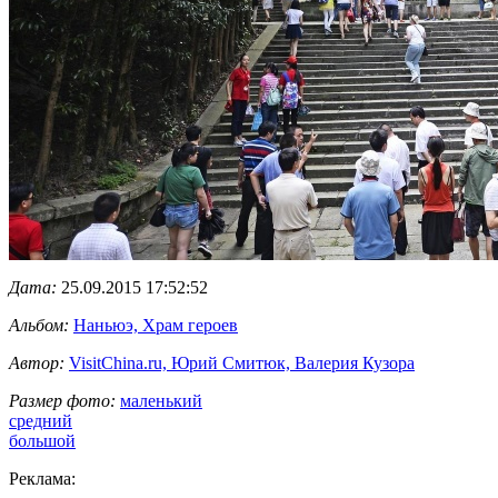
Дата:
25.09.2015 17:52:52
Альбом:
Наньюэ, Храм героев
Автор:
VisitChina.ru, Юрий Смитюк, Валерия Кузора
Размер фото:
маленький
средний
большой
Реклама: