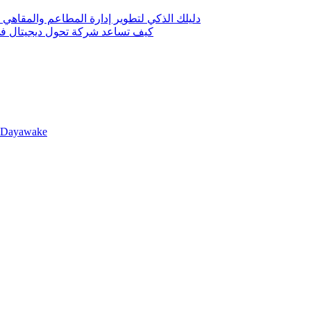
دليلك الذكي لتطوير إدارة المطاعم والمقاهي 
كيف تساعد شركة تحول ديجيتال في 
llDayawake