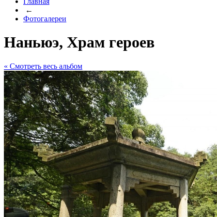
Главная
←
Фотогалереи
Наньюэ, Храм героев
« Cмотреть весь альбом