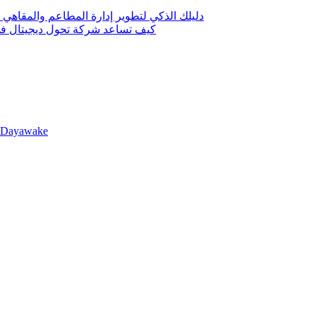
دليلك الذكي لتطوير إدارة المطاعم والمقاهي 
كيف تساعد شركة تحول ديجيتال في 
llDayawake