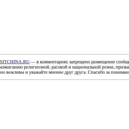
ISITCHINA.RU
— в комментариях запрещено размещение сообщ
разжиганию религиозной, расовой и национальной розни, призы
мно вежливы и уважайте мнение друг друга. Спасибо за пониман