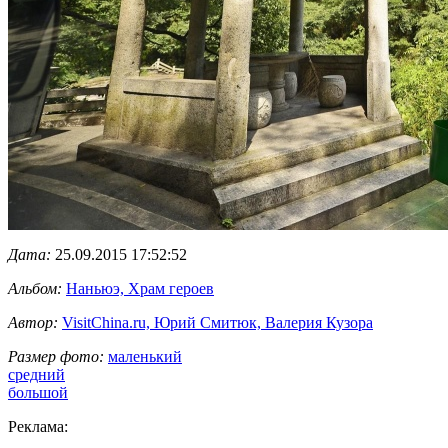
Дата:
25.09.2015 17:52:52
Альбом:
Наньюэ, Храм героев
Автор:
VisitChina.ru, Юрий Смитюк, Валерия Кузора
Размер фото:
маленький
средний
большой
Реклама: