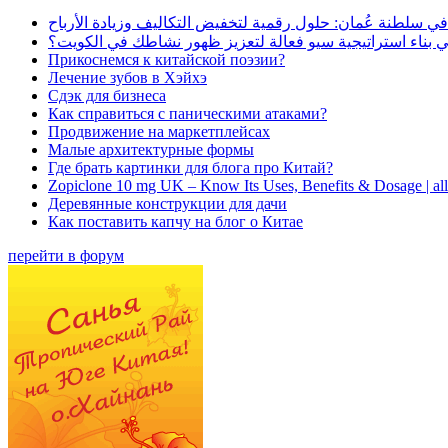
في سلطنة عُمان: حلول رقمية لتخفيض التكاليف وزيادة الأرباح
بناء استراتيجية سيو فعالة لتعزيز ظهور نشاطك في الكويت؟
Прикоснемся к китайской поэзии?
Лечение зубов в Хэйхэ
Сдэк для бизнеса
Как справиться с паническими атаками?
Продвижение на маркетплейсах
Малые архитектурные формы
Где брать картинки для блога про Китай?
Zopiclone 10 mg UK – Know Its Uses, Benefits & Dosage | a
Деревянные конструкции для дачи
Как поставить капчу на блог о Китае
перейти в форум