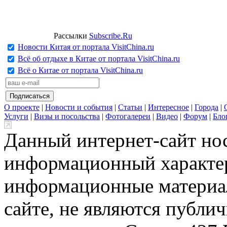
Рассылки
Subscribe.Ru
Новости Китая от портала VisitChina.ru
Всё об отдыхе в Китае от портала VisitChina.ru
Всё о Китае от портала VisitChina.ru
О проекте
|
Новости и события
|
Статьи
|
Интересное
|
Города
|
Услуги
|
Визы и посольства
|
Фотогалереи
|
Видео
|
Форум
|
Бло
Данный интернет-сайт но
информационный характер
информационные материа
сайте, не являются публи